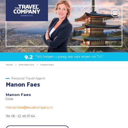
9.2
"Wij helpen u graag, ook voor reizen via TUI."
Home
>
Ontmoet ons
>
Manon Faes
Personal Travel Agent
Manon Faes
Manon Faes
Gilze
manon.faes@travelcompany.nl
Tel: 06 - 22 46 57 64