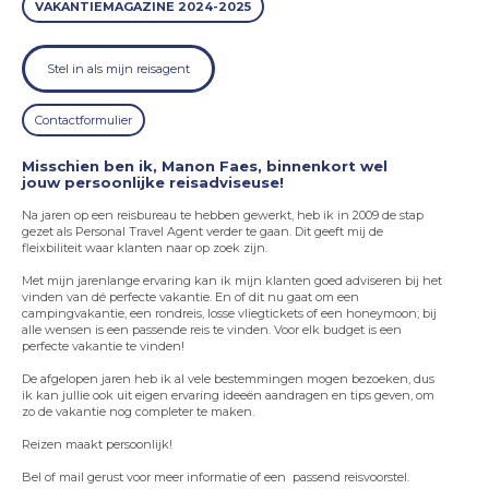
VAKANTIEMAGAZINE 2024-2025
Stel in als mijn reisagent
Contactformulier
Misschien ben ik, Manon Faes, binnenkort wel
jouw persoonlijke reisadviseuse!
Na jaren op een reisbureau te hebben gewerkt, heb ik in 2009 de stap
gezet als Personal Travel Agent verder te gaan. Dit geeft mij de
fleixbiliteit waar klanten naar op zoek zijn.
Met mijn jarenlange ervaring kan ik mijn klanten goed adviseren bij het
vinden van dé perfecte vakantie. En of dit nu gaat om een
campingvakantie, een rondreis, losse vliegtickets of een honeymoon; bij
alle wensen is een passende reis te vinden. Voor elk budget is een
perfecte vakantie te vinden!
De afgelopen jaren heb ik al vele bestemmingen mogen bezoeken, dus
ik kan jullie ook uit eigen ervaring ideeën aandragen en tips geven, om
zo de vakantie nog completer te maken.
Reizen maakt persoonlijk!
Bel of mail gerust voor meer informatie of een passend reisvoorstel.