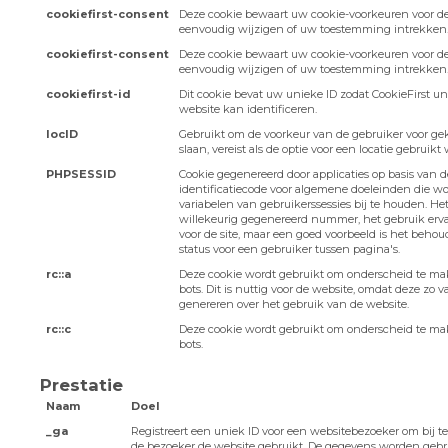
cookiefirst-consent
Deze cookie bewaart uw cookie-voorkeuren voor d
eenvoudig wijzigen of uw toestemming intrekken
cookiefirst-consent
Deze cookie bewaart uw cookie-voorkeuren voor d
eenvoudig wijzigen of uw toestemming intrekken
cookiefirst-id
Dit cookie bevat uw unieke ID zodat CookieFirst u
website kan identificeren.
locID
Gebruikt om de voorkeur van de gebruiker voor ge
slaan, vereist als de optie voor een locatie gebruikt 
PHPSESSID
Cookie gegenereerd door applicaties op basis van de
identificatiecode voor algemene doeleinden die w
variabelen van gebruikerssessies bij te houden. He
willekeurig gegenereerd nummer, het gebruik erva
voor de site, maar een goed voorbeeld is het beho
status voor een gebruiker tussen pagina's.
rc::a
Deze cookie wordt gebruikt om onderscheid te m
bots. Dit is nuttig voor de website, omdat deze zo 
genereren over het gebruik van de website.
rc::c
Deze cookie wordt gebruikt om onderscheid te m
bots.
Prestatie
Naam
Doel
_ga
Registreert een uniek ID voor een websitebezoeker om bij 
de bezoeker de website gebruikt. De gegevens worden gebr