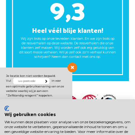
9,3
Heel véél blije klanten!
Wij zijn trots op onze tevreden klanten. En we zijn trots op
de reisverhalen op deze website. De reisverhalen die onze
klanten zelf maken. Wij worden zelf ook erg gelukkig van
dit soort mooie verhalen. Wil je zelf ook zo'n verhaal kunnen
schrijven? Neem dan contact met ons op.
Je locatie kon niet worden bepaald.
Vul
in voor
een optimale gebruikservaring van onze
website waarbij wij je aan een
"Zelfstandig reisgent" koppelen.
Wij gebruiken cookies
We kunnen deze plaatsen voor analyse van onze bezoekersgegevens, om
onze website te verbeteren, gepersonaliseerde inhoud te tonen en om u
een geweldige website-ervaring te bieden. Voor meer informatie over de