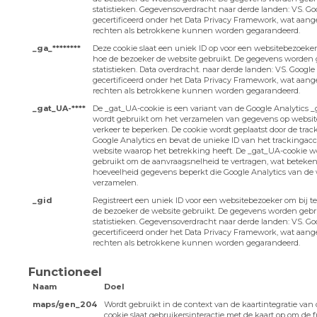
statistieken. Gegevensoverdracht naar derde landen: VS. Goo
gecertificeerd onder het Data Privacy Framework, wat aang
rechten als betrokkene kunnen worden gegarandeerd.
_ga_********
Deze cookie slaat een uniek ID op voor een websitebezoeker
hoe de bezoeker de website gebruikt. De gegevens worden 
statistieken. Data overdracht. naar derde landen: VS. Google 
gecertificeerd onder het Data Privacy Framework, wat aang
rechten als betrokkene kunnen worden gegarandeerd.
_gat_UA-****
De _gat_UA-cookie is een variant van de Google Analytics _
wordt gebruikt om het verzamelen van gegevens op websit
verkeer te beperken. De cookie wordt geplaatst door de tra
Google Analytics en bevat de unieke ID van het trackingacc
website waarop het betrekking heeft. De _gat_UA-cookie w
gebruikt om de aanvraagsnelheid te vertragen, wat beteken
hoeveelheid gegevens beperkt die Google Analytics van de
verzamelen.
_gid
Registreert een uniek ID voor een websitebezoeker om bij 
de bezoeker de website gebruikt. De gegevens worden gebr
statistieken. Gegevensoverdracht naar derde landen: VS. Goo
gecertificeerd onder het Data Privacy Framework, wat aang
rechten als betrokkene kunnen worden gegarandeerd.
Functioneel
Naam
Doel
maps/gen_204
Wordt gebruikt in de context van de kaartintegratie van 
cookie slaat gebruikersinteractie met de kaart op om de f