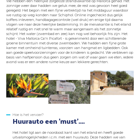
We hebben een heerlijke zorgeloze strandvakantie op Mallorca gehad. Het
zonnige weer daar hadden we geluk mee, de rest was gewoon heel goed
geregeld. Het begon met een fijne vertrektijd na het middaguur waardoor
we rustig op weg konden naar Schiphol. Online ingecheckt dus gelijk
koffers inleveren, handbagagecontrole (wel druk) en enige tijd daarna
vlogen we naar deze heerlijke bestemming. In de meivakantie is het eiland
relatief rustig en niet snel te warm maar aangenaam als het zonnetje
schijnt. Het water (zwembad en zee) kan nog wel behoorlijk fris zijn. Het
hotel - Viva Mallorca Ca'n Picafort - is gekenmerkt door een schitterende
groene binnentuin met diverse zwembaden. We hadden een fijne grote
kamer met omheind tuinterras, voorzien van hangmat en ligbedden. Ook
aan goede speelvoorzieningen voor de kinderen is gedacht. We verbleven op
basis van halfpension dus geen zorgen om wat of waar gaan we eten, iedere
avond was er een andere ruime keuze aan lekkere gerechten.
Hoe is het vervoer?
Huurauto een 'must'....
Het hotel ligt aan de noordoost kant van het eiland en heeft goede
uitvalsmogelijkheden i.c.m. met een huurauto. Deze hadden we van