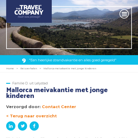
9
"Een heerlijke strandvakantie en alles goed geregeld"
Home
>
Reisverhalen
>
Mallorca meivakantie met jonge kinderen
Familie D. uit Lelystad
Mallorca meivakantie met jonge
kinderen
Verzorgd door:
Contact Center
< Terug naar overzicht