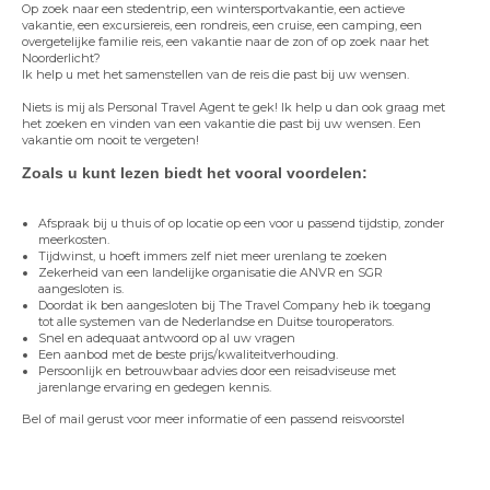
Op zoek naar een stedentrip, een wintersportvakantie, een actieve
vakantie, een excursiereis, een rondreis, een cruise, een camping, een
overgetelijke familie reis, een vakantie naar de zon of op zoek naar het
Noorderlicht?
Ik help u met het samenstellen van de reis die past bij uw wensen.
Niets is mij als Personal Travel Agent te gek! Ik help u dan ook graag met
het zoeken en vinden van een vakantie die past bij uw wensen. Een
vakantie om nooit te vergeten!
Zoals u kunt lezen biedt het vooral voordelen:
​Afspraak bij u thuis of op locatie op een voor u passend tijdstip, zonder
meerkosten.
Tijdwinst, u hoeft immers zelf niet meer urenlang te zoeken
Zekerheid van een landelijke organisatie die ANVR en SGR
aangesloten is.
Doordat ik ben aangesloten bij The Travel Company heb ik toegang
tot alle systemen van de Nederlandse en Duitse touroperators.
Snel en adequaat antwoord op al uw vragen
Een aanbod met de beste prijs/kwaliteitverhouding.
Persoonlijk en betrouwbaar advies door een reisadviseuse met
jarenlange ervaring en gedegen kennis.
Bel of mail gerust voor meer informatie of een passend reisvoorstel