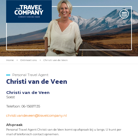
Home
>
Ontmoet ons
>
Christi van de Veen
Personal Travel Agent
Christi van de Veen
Christi van de Veen
Soest
Telefoon: 06-15697135
christi.vandeveen@travelcompany.nl
Afspraak
Personal Travel Agent Christi van de Veen komt op afspraak bij u langs. U kunt per
mail of telefonisch contact opnemen.