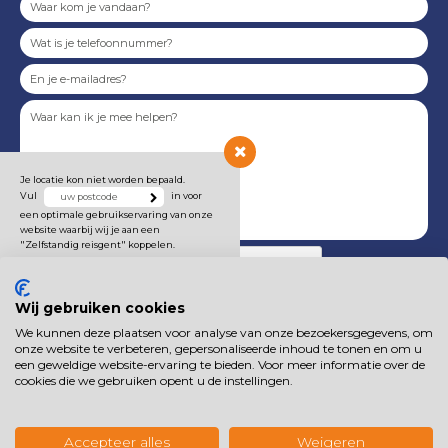
Je locatie kon niet worden bepaald.
Vul
in voor
een optimale gebruikservaring van onze
website waarbij wij je aan een
"Zelfstandig reisgent" koppelen.
Wij gebruiken cookies
We kunnen deze plaatsen voor analyse van onze bezoekersgegevens, om
Onze
privacyverklaring
is van toepassing.
onze website te verbeteren, gepersonaliseerde inhoud te tonen en om u
een geweldige website-ervaring te bieden. Voor meer informatie over de
cookies die we gebruiken opent u de instellingen.
Voorwaarden
Disclaimer
Sitemap
Cookies
Privacy
Copyright
Duurzaam
Vacatures
Accepteer alles
Weigeren