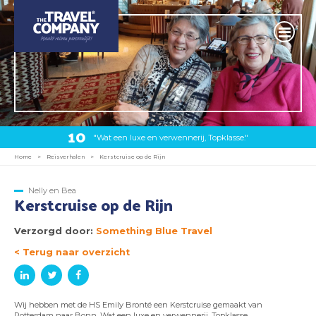
10
"Wat een luxe en verwennerij, Topklasse."
Home
>
Reisverhalen
>
Kerstcruise op de Rijn
Nelly en Bea
Kerstcruise op de Rijn
Verzorgd door:
Something Blue Travel
< Terug naar overzicht
​Wij hebben met de HS Emily Brontë een Kerstcruise gemaakt van
Rotterdam naar Bonn. Wat een luxe en verwennerij, Topklasse.