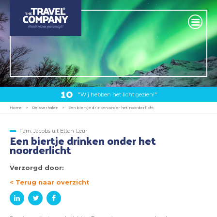
10
"Wij hebben het licht gezien!"
Home
>
Reisverhalen
>
Een biertje drinken onder het noorderlicht
Fam. Jacobs uit Etten-Leur
Een biertje drinken onder het
noorderlicht
Verzorgd door:
< Terug naar overzicht