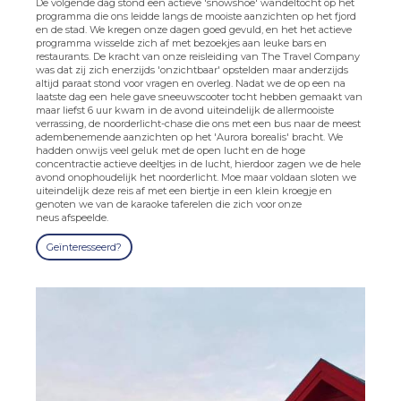
De volgende dag stond een actieve 'snowshoe' wandeltocht op het
programma die ons leidde langs de mooiste aanzichten op het fjord
en de stad. We kregen onze dagen goed gevuld, en het het actieve
programma wisselde zich af met bezoekjes aan leuke bars en
restaurants. De kracht van onze reisleiding van The Travel Company
was dat zij zich enerzijds 'onzichtbaar' opstelden maar anderzijds
altijd paraat stond voor vragen en overleg. Nadat we de op een na
laatste dag een hele gave sneeuwscooter tocht hebben gemaakt van
maar liefst 6 uur kwam in de avond uiteindelijk de allermooiste
verrassing, de noorderlicht-chase die ons met een bus naar de meest
adembenemende aanzichten op het 'Aurora borealis' bracht. We
hadden onwijs veel geluk met de open lucht en de hoge
concentractie actieve deeltjes in de lucht, hierdoor zagen we de hele
avond onophoudelijk het noorderlicht. Moe maar voldaan sloten we
uiteindelijk deze reis af met een biertje in een klein kroegje en
genoten we van de karaoke taferelen die zich voor onze
neus afspeelde.
Geïnteresseerd?