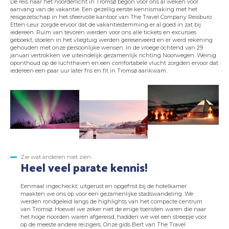
De reis naar het noorderlicht in Tromsø begon voor ons al weken voor
aanvang van de vakantie. Een gezellig eerste kennismaking met het
reisgezelschap in het sfeervolle kantoor van The Travel Company Reisburo
Etten-Leur zorgde ervoor dat de vakantiestemming er al goed in zat bij
iedereen. Ruim van tevoren werden voor ons alle tickets en excursies
geboekt, stoelen in het vliegtuig werden gereserveerd en er werd rekening
gehouden met onze persoonlijke wensen. In de vroege ochtend van 29
januari vertrokken we uiteindelijk gezamenlijk richting Noorwegen. Weinig
oponthoud op de luchthaven en een comfortabele vlucht zorgden ervoor dat
iedereen een paar uur later fris en fit in Tromsø aankwam.
Zie wat anderen niet zien.
Heel veel parate kennis!
Eenmaal ingecheckt, uitgerust en opgefrist bij de hotelkamer
maakten we ons op voor een gezamenlijke stadswandeling. We
werden rondgeleid langs de highlights van het compacte centrum
van Tromsø. Hoewel we zeker niet de enige toeristen waren die naar
het hoge noorden waren afgereisd, hadden we wel een streepje voor
op de meeste andere reizigers. Onze gids Bert van The Travel