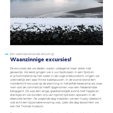
Een adembenemende afsluiting!
Waanzinnige excursies!
De excursies die we deden waren uitdagend maar zeker niet
gevaarlijk. Als eerst gingen we 4 uur bootvissen in een fjord en
al schommelend op het water in de ruige sneeuwstorm vingen we
uiteindelijk een paar flinke kabeljauwen. In de avond stond een
noorderlicht excursie op de planning in hetzelfde basecamp als waar
men ooit de commercial heeft opgenomen voor een Nederlandse
biergigant. Dit was een lange, goedverzorgde avond met hapjes en
drankjes en we konden ons van tijd tot tijd even opwaren in de
sfeervolle tenten. De volgende dag maakten we een husky sleetocht
wat echt een bijzondere ervaring was. Later die dag bezochten we
ook het Tromsø museum.