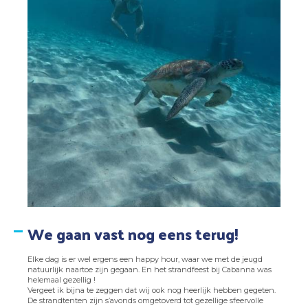
We gaan vast nog eens terug!
Elke dag is er wel ergens een happy hour, waar we met de jeugd
natuurlijk naartoe zijn gegaan. En het strandfeest bij Cabanna was
helemaal gezellig !
Vergeet ik bijna te zeggen dat wij ook nog heerlijk hebben gegeten.
De strandtenten zijn s’avonds omgetoverd tot gezellige sfeervolle