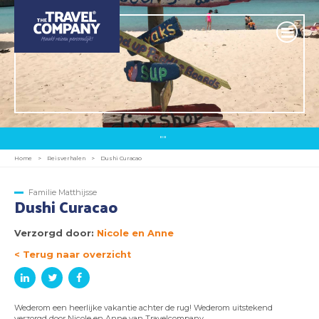
""
Home
>
Reisverhalen
>
Dushi Curacao
Familie Matthijsse
Dushi Curacao
Verzorgd door:
Nicole en Anne
< Terug naar overzicht
Wederom een heerlijke vakantie achter de rug! Wederom uitstekend
verzorgd door Nicole en Anne van Travelcompany.