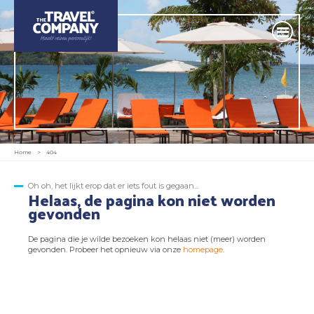
Home
>
404
Oh oh, het lijkt erop dat er iets fout is gegaan...
Helaas, de pagina kon niet worden
gevonden
De pagina die je wilde bezoeken kon helaas niet (meer) worden
gevonden. Probeer het opnieuw via onze
homepage
.